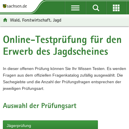
P
Portalübergreifende
o
P
Navigation
Suche
Erweit
r
o
H
starten
öffnen
Wald, Forstwirtschaft, Jagd
t
r
a
W
a
t
u
e
S
l
a
p
i
e
Online-Testprüfung für den
ü
l
t
t
r
b
n
i
e
v
Erwerb des Jagdscheines
e
a
n
r
i
r
v
h
e
c
In dieser offenen Prüfung können Sie Ihr Wissen Testen. Es werden
g
i
a
I
e
Fragen aus dem offiziellen Fragenkatalog zufällig ausgewählt. Die
r
g
l
n
Sachegiebte und die Anzahl der Prüfungsfragen entsprechen der
e
a
t
f
jeweiligen Prüfungsart.
i
t
o
f
i
r
e
o
m
Auswahl der Prüfungsart
n
n
a
d
t
e
i
Jägerprüfung
N
o