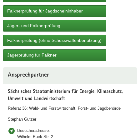
a
n
Falknerprüfung für Jagdscheininhaber
v
i
Jäger- und Falknerprüfung
g
a
Falknerprüfung (ohne Schusswaffenbenutzung)
t
i
Jägerprüfung für Falkner
o
n
Weitere
Ansprechpartner
Information
Sächsisches Staatsministerium für Energie, Klimaschutz,
Umwelt und Landwirtschaft
Referat 36: Wald- und Forstwirtschaft, Forst- und Jagdbehörde
Stephan Gutzer
Besucheradresse:
Wilhelm-Buck-Str. 2